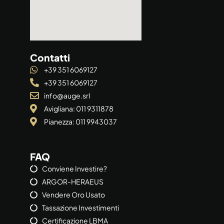
Contatti
+39 351 6069127
+39 351 6069127
info@auge.srl
Avigliana: 011 9311878
Pianezza: 011 9943037
FAQ
Conviene Investire?
ARGOR-HERAEUS
Vendere Oro Usato
Tassazione Investimenti
Certificazione LBMA