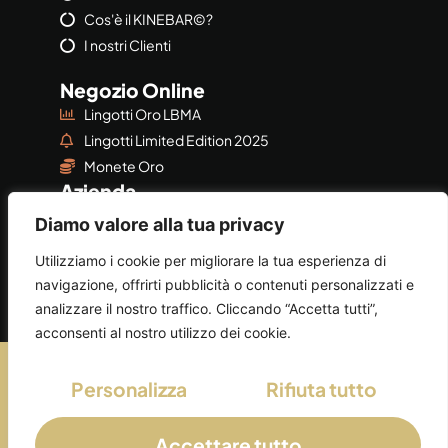
Cos'è il KINEBAR©?
I nostri Clienti
Negozio Online
Lingotti Oro LBMA
Lingotti Limited Edition 2025
Monete Oro
Azienda
Azienda
Diamo valore alla tua privacy
Privacy & Policy
Utilizziamo i cookie per migliorare la tua esperienza di
navigazione, offrirti pubblicità o contenuti personalizzati e
analizzare il nostro traffico. Cliccando “Accetta tutti”,
acconsenti al nostro utilizzo dei cookie.
©2026
AUGEORO
by
AUGE SRL
Personalizza
Rifiuta tutto
Azienda iscritta al n.
OPO526
Elenco Operatori
professionali in Oro dell'
OAM
Accettare tutto