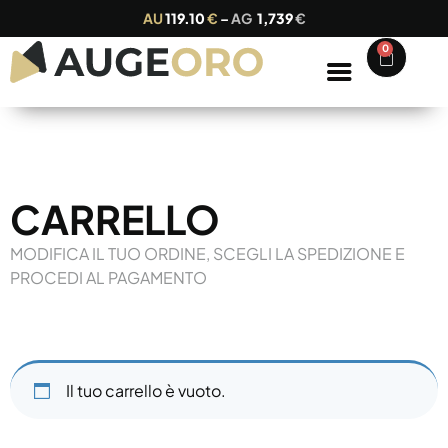
AU
119.10
€
–
AG
1,739
€
0
CARRELLO
MODIFICA IL TUO ORDINE, SCEGLI LA SPEDIZIONE E
PROCEDI AL PAGAMENTO
Il tuo carrello è vuoto.