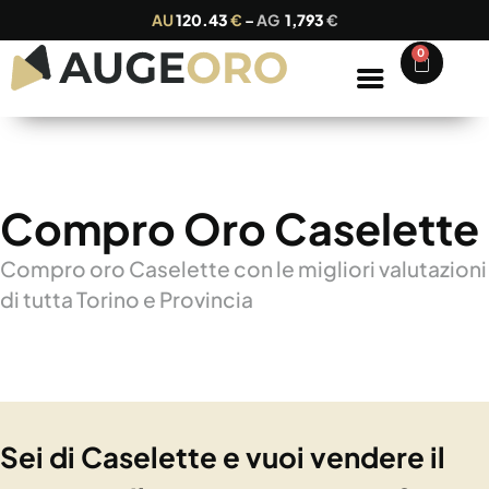
AU
120.43
€
–
AG
1,793
€
0
Compro Oro Caselette
Compro oro Caselette con le migliori valutazioni
di tutta Torino e Provincia
Sei di Caselette e vuoi vendere il