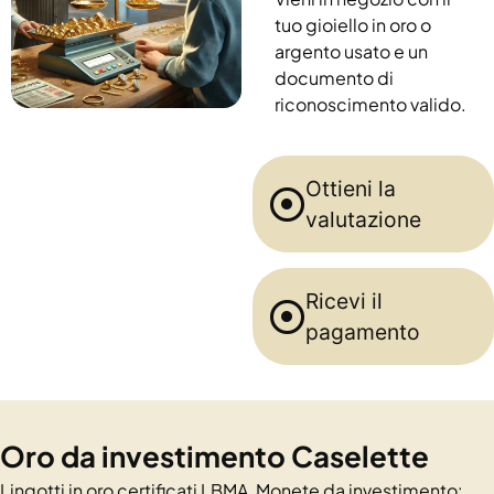
tuo gioiello in oro o
argento usato e un
documento di
riconoscimento valido.
Ottieni la
valutazione
Ricevi il
pagamento
Oro da investimento Caselette
Lingotti in oro certificati LBMA, Monete da investimento: