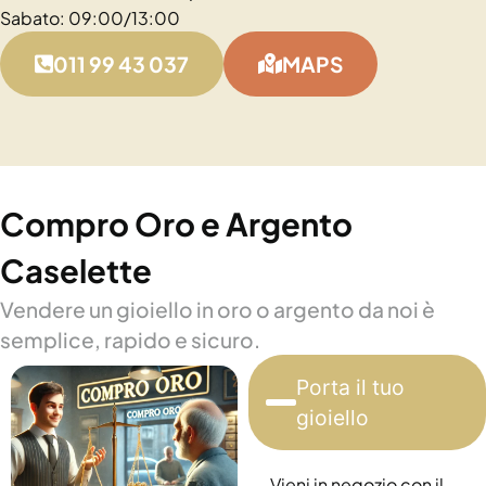
Sabato: 09:00/13:00
011 99 43 037
MAPS
Compro Oro e Argento
Caselette
Vendere un gioiello in oro o argento da noi è
semplice, rapido e sicuro.
Porta il tuo
gioiello
Vieni in negozio con il