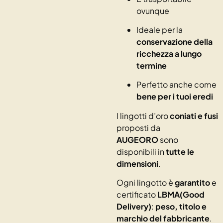
ovunque
Ideale per la
conservazione della
ricchezza a lungo
termine
Perfetto anche come
bene per i tuoi eredi
I lingotti d’oro
coniati e fusi
proposti da
AUGEORO
sono
disponibili in
tutte le
dimensioni
.
Ogni lingotto è
garantito
e
certificato
LBMA(Good
Delivery)
:
peso, titolo e
marchio del fabbricante
.