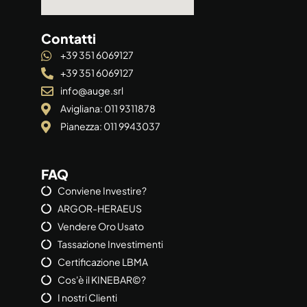
Contatti
+39 351 6069127
+39 351 6069127
info@auge.srl
Avigliana: 011 9311878
Pianezza: 011 9943037
FAQ
Conviene Investire?
ARGOR-HERAEUS
Vendere Oro Usato
Tassazione Investimenti
Certificazione LBMA
Cos'è il KINEBAR©?
I nostri Clienti