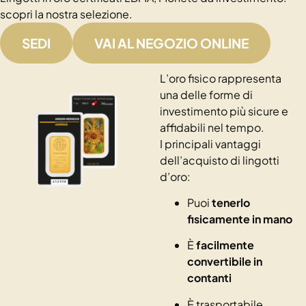
scopri la nostra selezione.
SEDI
VAI AL NEGOZIO ONLINE
L’oro fisico rappresenta
una delle forme di
investimento più sicure e
affidabili nel tempo.
I principali vantaggi
dell’acquisto di lingotti
d’oro:
Puoi
tenerlo
fisicamente in mano
È
facilmente
convertibile in
contanti
È trasportabile