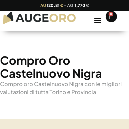
AU
120.81
€
–
AG
1,770
€
0
Compro Oro
Castelnuovo Nigra
Compro oro Castelnuovo Nigra con le migliori
valutazioni di tutta Torino e Provincia