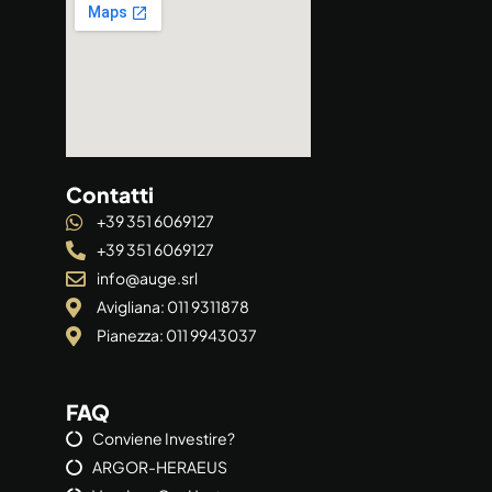
Contatti
+39 351 6069127
+39 351 6069127
info@auge.srl
Avigliana: 011 9311878
Pianezza: 011 9943037
FAQ
Conviene Investire?
ARGOR-HERAEUS