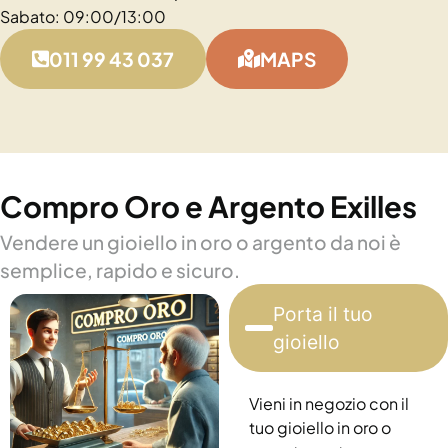
Sabato: 09:00/13:00
011 99 43 037
MAPS
Compro Oro e Argento Exilles
Vendere un gioiello in oro o argento da noi è
semplice, rapido e sicuro.
Porta il tuo
gioiello
Vieni in negozio con il
tuo gioiello in oro o