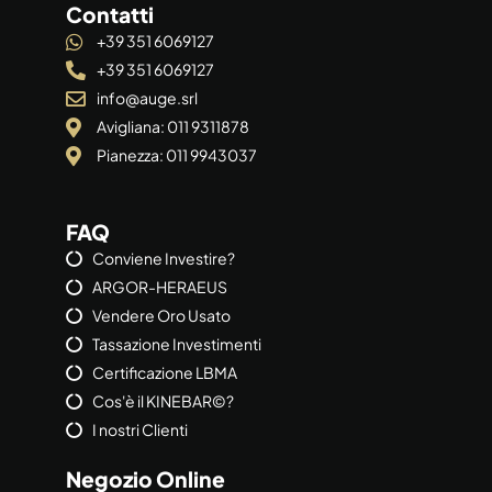
Contatti
+39 351 6069127
+39 351 6069127
info@auge.srl
Avigliana: 011 9311878
Pianezza: 011 9943037
FAQ
Conviene Investire?
ARGOR-HERAEUS
Vendere Oro Usato
Tassazione Investimenti
Certificazione LBMA
Cos'è il KINEBAR©?
I nostri Clienti
Negozio Online