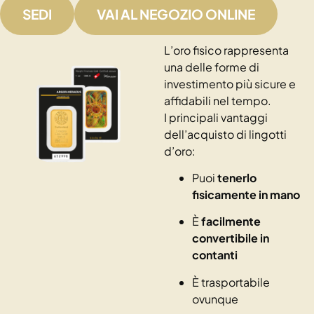
SEDI
VAI AL NEGOZIO ONLINE
L’oro fisico rappresenta
una delle forme di
investimento più sicure e
affidabili nel tempo.
I principali vantaggi
dell’acquisto di lingotti
d’oro:
Puoi
tenerlo
fisicamente in mano
È
facilmente
convertibile in
contanti
È trasportabile
ovunque