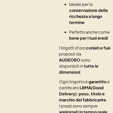
Ideale per la
conservazione della
ricchezza a lungo
termine
Perfetto anche come
bene per i tuoi eredi
I lingotti d’oro
coniati e fusi
proposti da
AUGEORO
sono
disponibili in
tutte le
dimensioni
.
Ogni lingotto è
garantito
e
certificato
LBMA(Good
Delivery)
:
peso, titolo e
marchio del fabbricante
.
I prezzi sono sempre
aggiornati in tempo reale