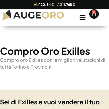
AU
120.84
€
–
AG
1,768
€
0
Compro Oro Exilles
Compro oro Exilles con le migliori valutazioni di
tutta Torino e Provincia
Sei di Exilles e vuoi vendere il tuo