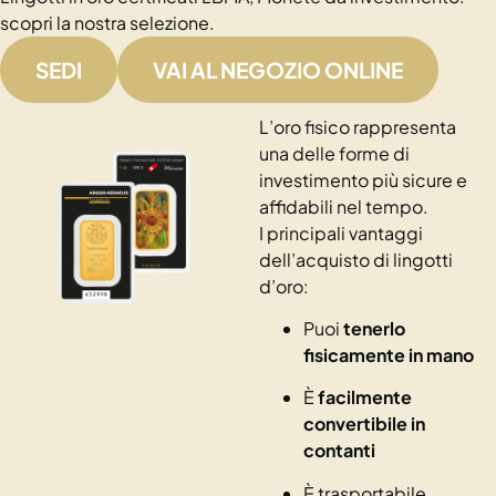
scopri la nostra selezione.
SEDI
VAI AL NEGOZIO ONLINE
L’oro fisico rappresenta
una delle forme di
investimento più sicure e
affidabili nel tempo.
I principali vantaggi
dell’acquisto di lingotti
d’oro:
Puoi
tenerlo
fisicamente in mano
È
facilmente
convertibile in
contanti
È trasportabile