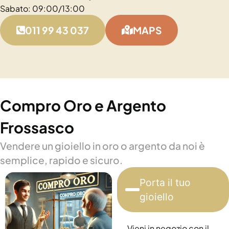
Sabato: 09:00/13:00
011 99 43 037
MAPS
Compro Oro e Argento
Frossasco
Vendere un gioiello in oro o argento da noi è
semplice, rapido e sicuro.
Porta il tuo
gioiello
Vieni in negozio con il