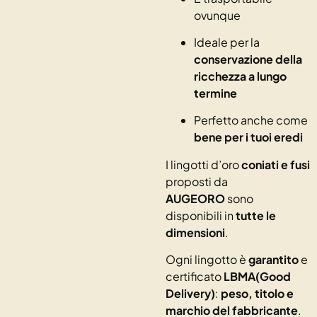
ovunque
Ideale per la
conservazione della
ricchezza a lungo
termine
Perfetto anche come
bene per i tuoi eredi
I lingotti d’oro
coniati e fusi
proposti da
AUGEORO
sono
disponibili in
tutte le
dimensioni
.
Ogni lingotto è
garantito
e
certificato
LBMA(Good
Delivery)
:
peso, titolo e
marchio del fabbricante
.