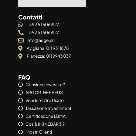
Contatti
+39 351 6069127
+39 351 6069127
info@auge.srl
Avigliana: 011 9311878
Pianezza: 011 9943037
FAQ
Conviene Investire?
ARGOR-HERAEUS
Vendere Oro Usato
Tassazione Investimenti
Certificazione LBMA
Cos'è il KINEBAR©?
I nostri Clienti