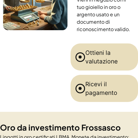
tuo gioiello in oro o
argento usato e un
documento di
riconoscimento valido.
Ottieni la
valutazione
Ricevi il
pagamento
Oro da investimento Frossasco
Lingotti in oro certificati LBMA, Monete da investimento: