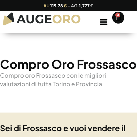
AU
119.78
€
–
AG
1,777
€
0
Compro Oro Frossasco
Compro oro Frossasco con le migliori
valutazioni di tutta Torino e Provincia
Sei di Frossasco e vuoi vendere il