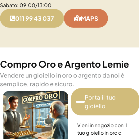
Sabato: 09:00/13:00
011 99 43 037
MAPS
Compro Oro e Argento Lemie
Vendere un gioiello in oro o argento da noi è
semplice, rapido e sicuro.
Porta il tuo
gioiello
Vieni in negozio con il
tuo gioiello in oro o