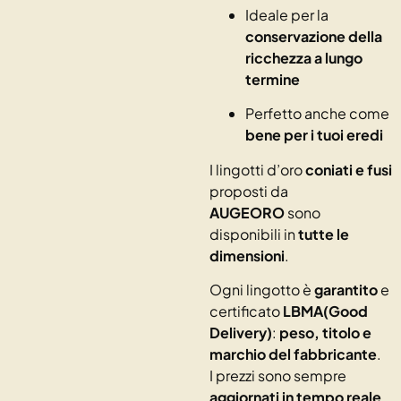
Ideale per la
conservazione della
ricchezza a lungo
termine
Perfetto anche come
bene per i tuoi eredi
I lingotti d’oro
coniati e fusi
proposti da
AUGEORO
sono
disponibili in
tutte le
dimensioni
.
Ogni lingotto è
garantito
e
certificato
LBMA(Good
Delivery)
:
peso, titolo e
marchio del fabbricante
.
I prezzi sono sempre
aggiornati in tempo reale