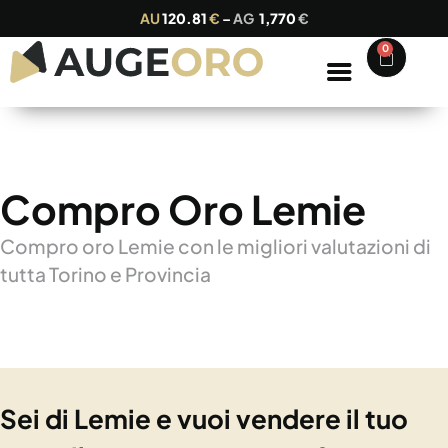
AU
120.81
€
–
AG
1,770
€
0
Compro Oro Lemie
Compro oro Lemie con le migliori valutazioni di
tutta Torino e Provincia
Sei di Lemie e vuoi vendere il tuo