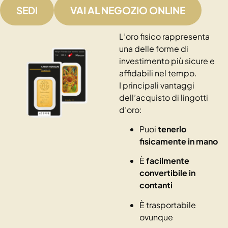
SEDI
VAI AL NEGOZIO ONLINE
L’oro fisico rappresenta
una delle forme di
investimento più sicure e
affidabili nel tempo.
I principali vantaggi
dell’acquisto di lingotti
d’oro:
Puoi
tenerlo
fisicamente in mano
È
facilmente
convertibile in
contanti
È trasportabile
ovunque