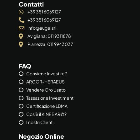
Contatti
+39 351 6069127
+39 351 6069127
info@auge.srl
Avigliana: 011 9311878
Pianezza: 011 9943037
FAQ
Conviene Investire?
ARGOR-HERAEUS
Vendere Oro Usato
Tassazione Investimenti
Certificazione LBMA
Cos'è il KINEBAR©?
I nostri Clienti
Negozio Online