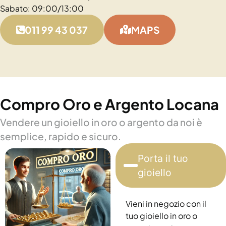
Sabato: 09:00/13:00
011 99 43 037
MAPS
Compro Oro e Argento Locana
Vendere un gioiello in oro o argento da noi è
semplice, rapido e sicuro.
Porta il tuo
gioiello
Vieni in negozio con il
tuo gioiello in oro o