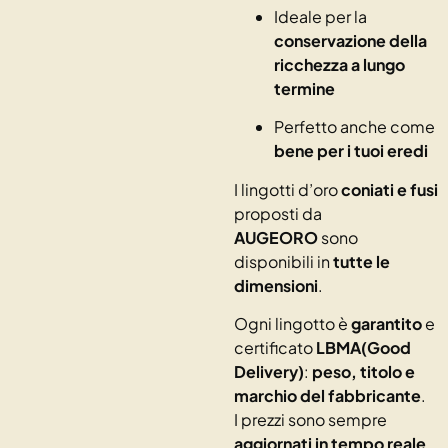
Ideale per la
conservazione della
ricchezza a lungo
termine
Perfetto anche come
bene per i tuoi eredi
I lingotti d’oro
coniati e fusi
proposti da
AUGEORO
sono
disponibili in
tutte le
dimensioni
.
Ogni lingotto è
garantito
e
certificato
LBMA(Good
Delivery)
:
peso, titolo e
marchio del fabbricante
.
I prezzi sono sempre
aggiornati in tempo reale