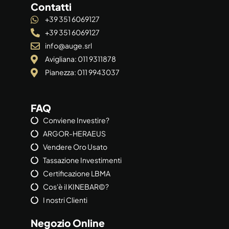
Contatti
+39 351 6069127
+39 351 6069127
info@auge.srl
Avigliana: 011 9311878
Pianezza: 011 9943037
FAQ
Conviene Investire?
ARGOR-HERAEUS
Vendere Oro Usato
Tassazione Investimenti
Certificazione LBMA
Cos'è il KINEBAR©?
I nostri Clienti
Negozio Online