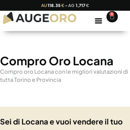
AU
118.35
€
–
AG
1,717
€
0
Compro Oro Locana
Compro oro Locana con le migliori valutazioni di
tutta Torino e Provincia
Sei di Locana e vuoi vendere il tuo