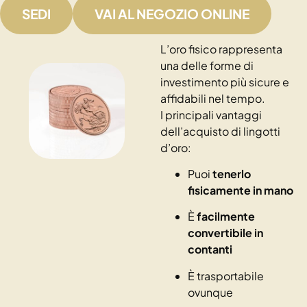
SEDI
VAI AL NEGOZIO ONLINE
L’oro fisico rappresenta
una delle forme di
investimento più sicure e
affidabili nel tempo.
I principali vantaggi
dell’acquisto di lingotti
d’oro:
Puoi
tenerlo
fisicamente in mano
È
facilmente
convertibile in
contanti
È trasportabile
ovunque