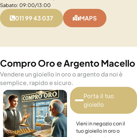
Sabato: 09:00/13:00
011 99 43 037
MAPS
Compro Oro e Argento Macello
Vendere un gioiello in oro o argento da noi è
semplice, rapido e sicuro.
Porta il tuo
gioiello
Vieni in negozio con il
tuo gioiello in oro o