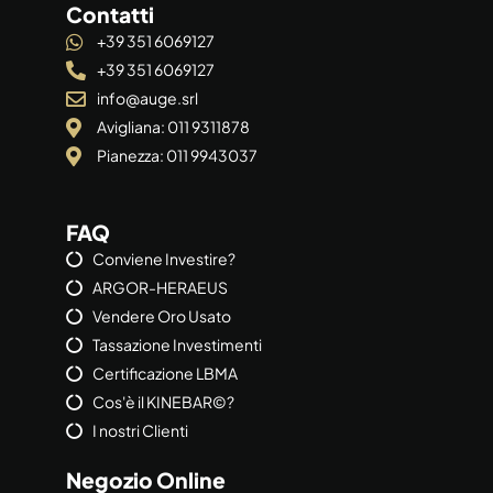
Contatti
+39 351 6069127
+39 351 6069127
info@auge.srl
Avigliana: 011 9311878
Pianezza: 011 9943037
FAQ
Conviene Investire?
ARGOR-HERAEUS
Vendere Oro Usato
Tassazione Investimenti
Certificazione LBMA
Cos'è il KINEBAR©?
I nostri Clienti
Negozio Online