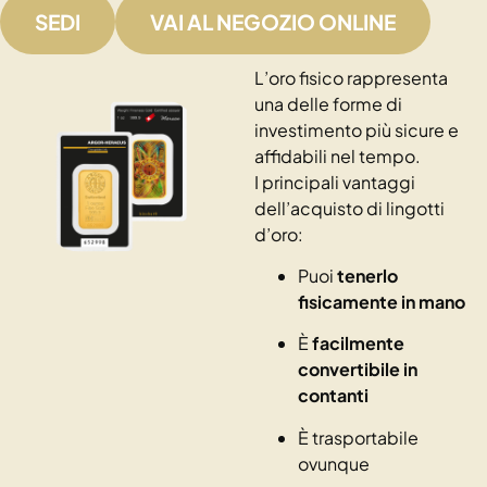
SEDI
VAI AL NEGOZIO ONLINE
L’oro fisico rappresenta
una delle forme di
investimento più sicure e
affidabili nel tempo.
I principali vantaggi
dell’acquisto di lingotti
d’oro:
Puoi
tenerlo
fisicamente in mano
È
facilmente
convertibile in
contanti
È trasportabile
ovunque