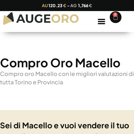
AU
120.23
€
–
AG
1,766
€
0
Compro Oro Macello
Compro oro Macello con le migliori valutazioni di
tutta Torino e Provincia
Sei di Macello e vuoi vendere il tuo