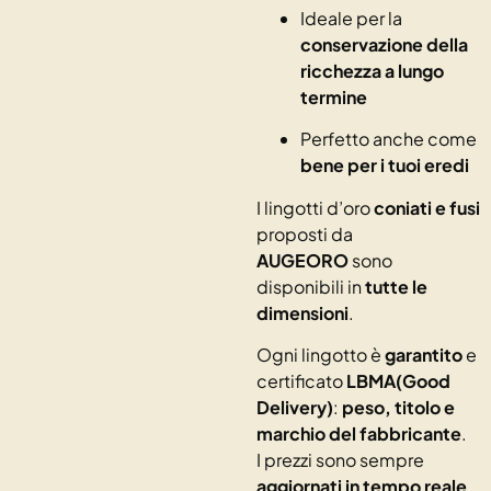
Ideale per la
conservazione della
ricchezza a lungo
termine
Perfetto anche come
bene per i tuoi eredi
I lingotti d’oro
coniati e fusi
proposti da
AUGEORO
sono
disponibili in
tutte le
dimensioni
.
Ogni lingotto è
garantito
e
certificato
LBMA(Good
Delivery)
:
peso, titolo e
marchio del fabbricante
.
I prezzi sono sempre
aggiornati in tempo reale