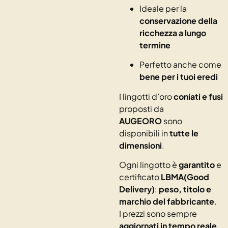
Ideale per la
conservazione della
ricchezza a lungo
termine
Perfetto anche come
bene per i tuoi eredi
I lingotti d’oro
coniati e fusi
proposti da
AUGEORO
sono
disponibili in
tutte le
dimensioni
.
Ogni lingotto è
garantito
e
certificato
LBMA(Good
Delivery)
:
peso, titolo e
marchio del fabbricante
.
I prezzi sono sempre
aggiornati in tempo reale