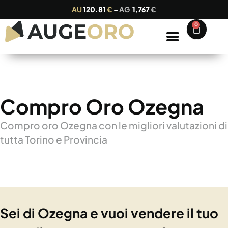
AU
120.81
€
–
AG
1,767
€
0
Compro Oro Ozegna
Compro oro Ozegna con le migliori valutazioni di
tutta Torino e Provincia
Sei di Ozegna e vuoi vendere il tuo