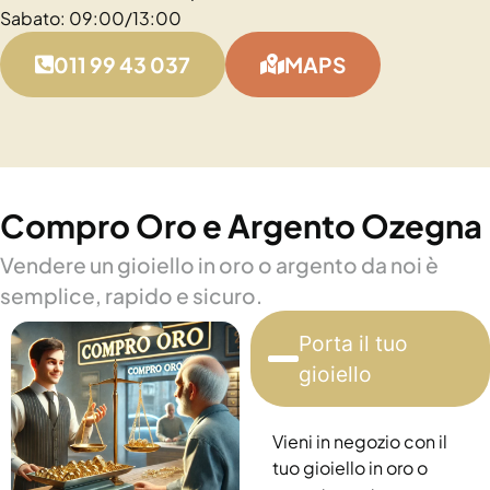
Sabato: 09:00/13:00
011 99 43 037
MAPS
Compro Oro e Argento Ozegna
Vendere un gioiello in oro o argento da noi è
semplice, rapido e sicuro.
Porta il tuo
gioiello
Vieni in negozio con il
tuo gioiello in oro o