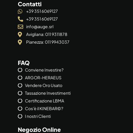
Contatti
+39 351 6069127
+39 351 6069127
info@auge.srl
Avigliana: 011 9311878
Pianezza: 011 9943037
FAQ
Conviene Investire?
ARGOR-HERAEUS
Vendere Oro Usato
Tassazione Investimenti
Certificazione LBMA
Cos'è il KINEBAR©?
I nostri Clienti
Negozio Online