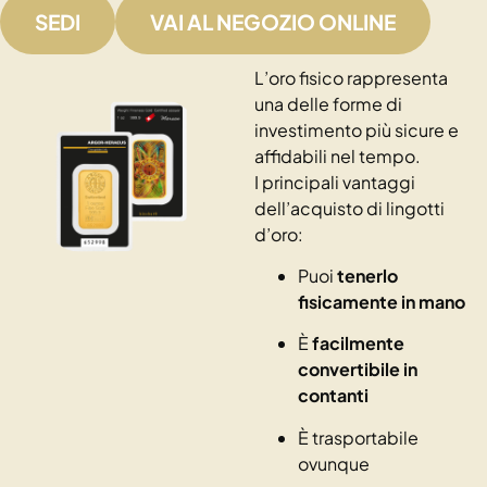
SEDI
VAI AL NEGOZIO ONLINE
L’oro fisico rappresenta
una delle forme di
investimento più sicure e
affidabili nel tempo.
I principali vantaggi
dell’acquisto di lingotti
d’oro:
Puoi
tenerlo
fisicamente in mano
È
facilmente
convertibile in
contanti
È trasportabile
ovunque