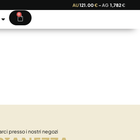
AU
121.00
€
–
AG
1,782
€
0
rci presso i nostri negozi