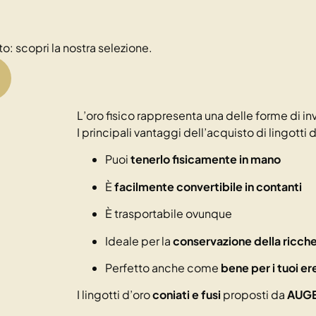
o: scopri la nostra selezione.
L’oro fisico rappresenta una delle forme di in
I principali vantaggi dell’acquisto di lingotti 
Puoi
tenerlo fisicamente in mano
È
facilmente convertibile in contanti
È trasportabile ovunque
Ideale per la
conservazione della ricche
Perfetto anche come
bene per i tuoi er
I lingotti d’oro
coniati e fusi
proposti da
AUG