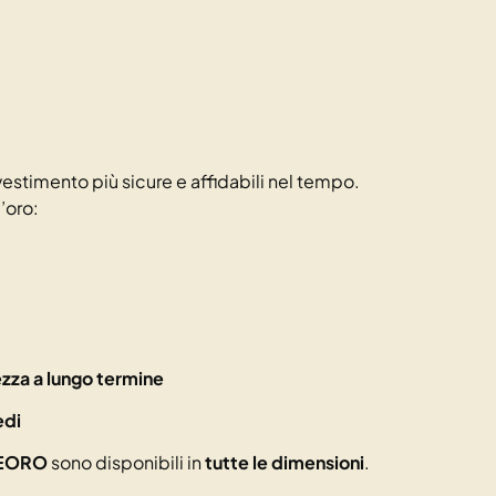
vestimento più sicure e affidabili nel tempo.
d’oro:
zza a lungo termine
edi
EORO
sono disponibili in
tutte le dimensioni
.