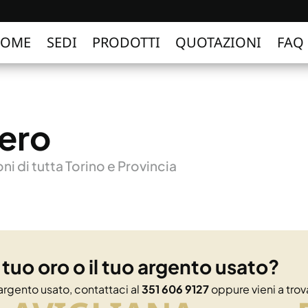
HOME
SEDI
PRODOTTI
QUOTAZIONI
FAQ
ero
i di tutta Torino e Provincia
l tuo oro o il tuo argento usato?
 argento usato, contattaci al
351 606 9127
oppure vieni a trova