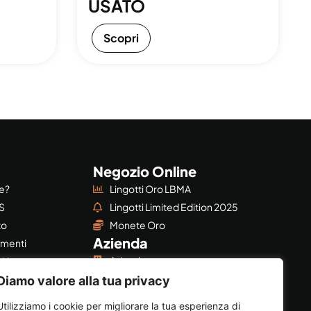
USATO
Scopri
Negozio Online
re?
Lingotti Oro LBMA
S
Lingotti Limited Edition 2025
to
Monete Oro
Azienda
imenti
Azienda
BMA
Privacy & Policy
©?
Diamo valore alla tua privacy
Utilizziamo i cookie per migliorare la tua esperienza di