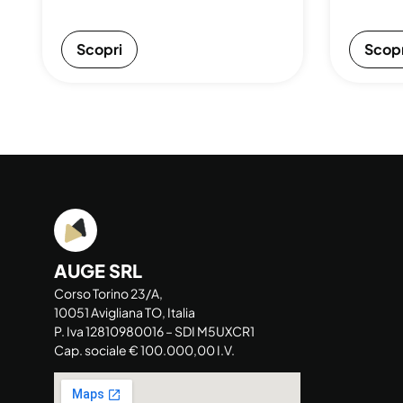
Scopri
Scopr
AUGE SRL
Corso Torino 23/A,
10051 Avigliana TO, Italia
P. Iva 12810980016 – SDI M5UXCR1
Cap. sociale € 100.000,00 I.V.