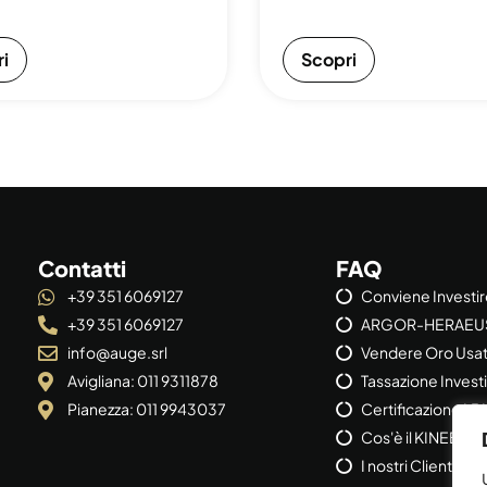
i
Scopri
Contatti
FAQ
+39 351 6069127
Conviene Investi
+39 351 6069127
ARGOR-HERAEU
info@auge.srl
Vendere Oro Usa
Avigliana: 011 9311878
Tassazione Invest
Pianezza: 011 9943037
Certificazione L
Cos'è il KINEBAR
I nostri Clienti