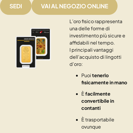
SEDI
VAI AL NEGOZIO ONLINE
L’oro fisico rappresenta
una delle forme di
investimento più sicure e
affidabili nel tempo.
I principali vantaggi
dell’acquisto di lingotti
d’oro:
Puoi
tenerlo
fisicamente in mano
È
facilmente
convertibile in
contanti
È trasportabile
ovunque