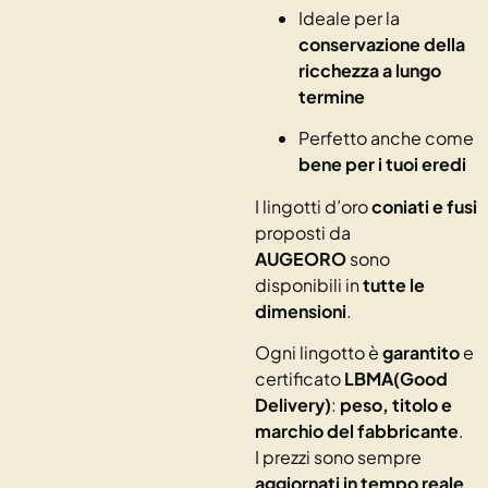
Ideale per la
conservazione della
ricchezza a lungo
termine
Perfetto anche come
bene per i tuoi eredi
I lingotti d’oro
coniati e fusi
proposti da
AUGEORO
sono
disponibili in
tutte le
dimensioni
.
Ogni lingotto è
garantito
e
certificato
LBMA(Good
Delivery)
:
peso, titolo e
marchio del fabbricante
.
I prezzi sono sempre
aggiornati in tempo reale