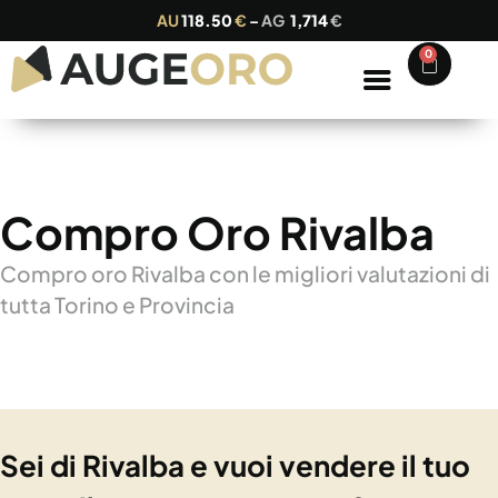
AU
118.50
€
–
AG
1,714
€
0
Compro Oro Rivalba
Compro oro Rivalba con le migliori valutazioni di
tutta Torino e Provincia
Sei di Rivalba e vuoi vendere il tuo