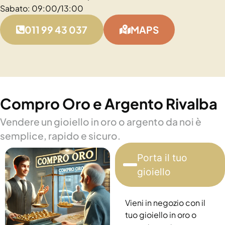
Sabato: 09:00/13:00
011 99 43 037
MAPS
Compro Oro e Argento Rivalba
Vendere un gioiello in oro o argento da noi è
semplice, rapido e sicuro.
Porta il tuo
gioiello
Vieni in negozio con il
tuo gioiello in oro o