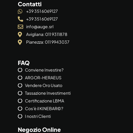
Contatti
+39 351 6069127
+39 351 6069127
info@auge.srl
Avigliana: 011 9311878
Pianezza: 011 9943037
FAQ
Conviene Investire?
ARGOR-HERAEUS
Vendere Oro Usato
Tassazione Investimenti
Certificazione LBMA
Cos'è il KINEBAR©?
I nostri Clienti
Negozio Online