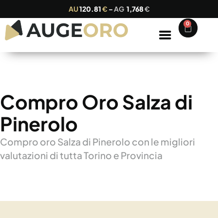
AU
120.81
€
–
AG
1,768
€
0
Compro Oro Salza di
Pinerolo
Compro oro Salza di Pinerolo con le migliori
valutazioni di tutta Torino e Provincia