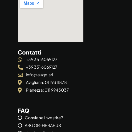
Contatti
+39 351 6069127
+39 351 6069127
info@auge.srl
Avigliana: 011 9311878
Pianezza: 011 9943037
FAQ
Conviene Investire?
ARGOR-HERAEUS