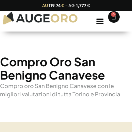
AU
119.74
€
–
AG
1,777
€
0
Compro Oro San
Benigno Canavese
Compro oro San Benigno Canavese con le
migliori valutazioni di tutta Torino e Provincia