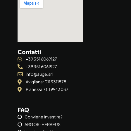
Contatti
+39 351 6069127
+39 351 6069127
info@auge.srl
Avigliana: 011 9311878
Pianezza: 011 9943037
FAQ
Conviene Investire?
ARGOR-HERAEUS