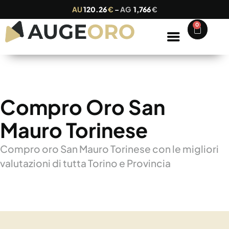
AU
120.26
€
–
AG
1,766
€
0
Compro Oro San
Mauro Torinese
Compro oro San Mauro Torinese con le migliori
valutazioni di tutta Torino e Provincia