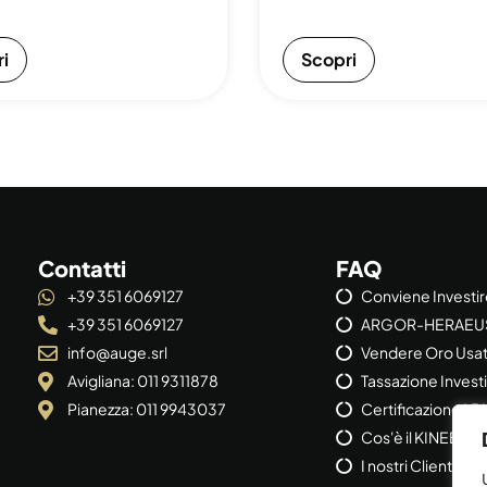
i
Scopri
Contatti
FAQ
+39 351 6069127
Conviene Investi
+39 351 6069127
ARGOR-HERAEU
info@auge.srl
Vendere Oro Usa
Avigliana: 011 9311878
Tassazione Invest
Pianezza: 011 9943037
Certificazione L
Cos'è il KINEBAR
I nostri Clienti