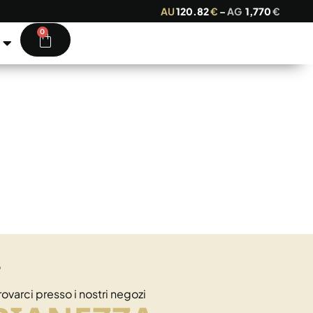
AU
120.82
€
–
AG
1,770
€
0
?
rovarci presso i nostri negozi