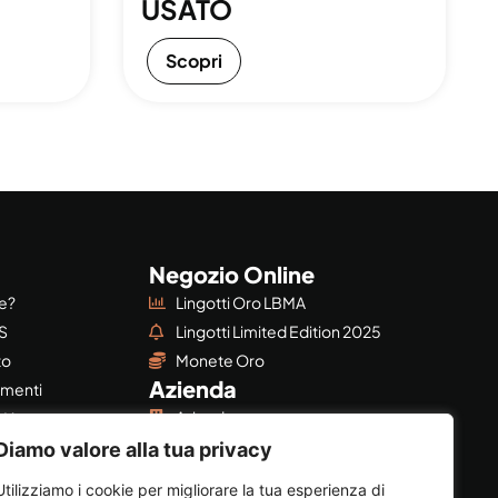
USATO
Scopri
Negozio Online
re?
Lingotti Oro LBMA
S
Lingotti Limited Edition 2025
to
Monete Oro
Azienda
imenti
Azienda
BMA
Privacy & Policy
©?
Diamo valore alla tua privacy
Utilizziamo i cookie per migliorare la tua esperienza di