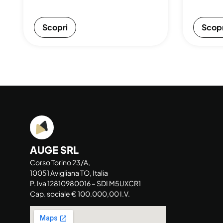
Scopri
Scopr
AUGE SRL
Corso Torino 23/A,
10051 Avigliana TO, Italia
P. Iva 12810980016 – SDI M5UXCR1
Cap. sociale € 100.000,00 I.V.