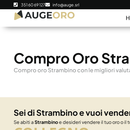
351 60 69 127
info@auge.srl
Compro Oro Str
Compro oro Strambino con le migliori valutaz
Sei di Strambino e vuoi vendere
Se abiti a
Strambino
e desideri vendere il tuo oro o il