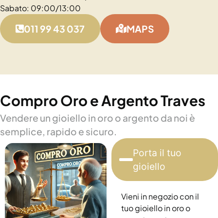
Sabato: 09:00/13:00
011 99 43 037
MAPS
Compro Oro e Argento Traves
Vendere un gioiello in oro o argento da noi è
semplice, rapido e sicuro.
Porta il tuo
gioiello
Vieni in negozio con il
tuo gioiello in oro o