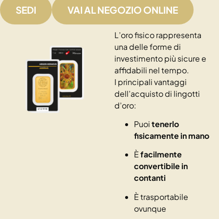
SEDI
VAI AL NEGOZIO ONLINE
L’oro fisico rappresenta
una delle forme di
investimento più sicure e
affidabili nel tempo.
I principali vantaggi
dell’acquisto di lingotti
d’oro:
Puoi
tenerlo
fisicamente in mano
È
facilmente
convertibile in
contanti
È trasportabile
ovunque