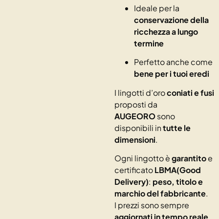
Ideale per la
conservazione della
ricchezza a lungo
termine
Perfetto anche come
bene per i tuoi eredi
I lingotti d’oro
coniati e fusi
proposti da
AUGEORO
sono
disponibili in
tutte le
dimensioni
.
Ogni lingotto è
garantito
e
certificato
LBMA(Good
Delivery)
:
peso, titolo e
marchio del fabbricante
.
I prezzi sono sempre
aggiornati in tempo reale