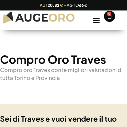
AU
120.82
€
–
AG
1,766
€
0
Compro Oro Traves
Compro oro Traves con le migliori valutazioni di
tutta Torino e Provincia
Sei di Traves e vuoi vendere il tuo