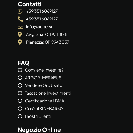
Contatti
+39 351 6069127
+39 351 6069127
info@auge.srl
Avigliana: 011 9311878
Pianezza: 011 9943037
FAQ
Conviene Investire?
ARGOR-HERAEUS
Vendere Oro Usato
Tassazione Investimenti
Certificazione LBMA
Cos'è il KINEBAR©?
I nostri Clienti
Negozio Online