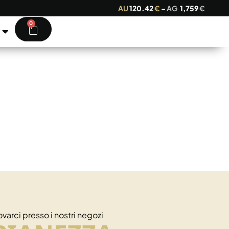
AU
120.42
€
–
AG
1,759
€
0
ovarci presso i nostri negozi