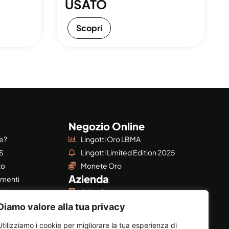
USATO
Scopri
Negozio Online
re?
Lingotti Oro LBMA
S
Lingotti Limited Edition 2025
to
Monete Oro
Azienda
imenti
Azienda
BMA
Privacy & Policy
©?
Diamo valore alla tua privacy
Utilizziamo i cookie per migliorare la tua esperienza di