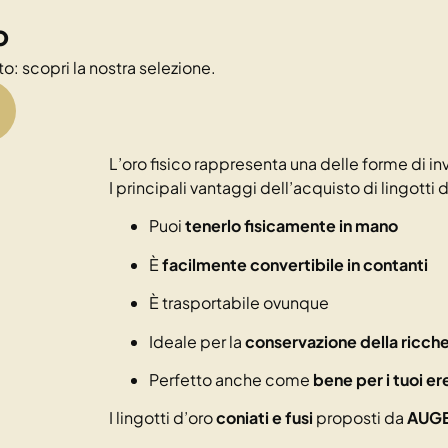
o
o: scopri la nostra selezione.
L’oro fisico rappresenta una delle forme di in
I principali vantaggi dell’acquisto di lingotti 
Puoi
tenerlo fisicamente in mano
È
facilmente convertibile in contanti
È trasportabile ovunque
Ideale per la
conservazione della ricche
Perfetto anche come
bene per i tuoi er
I lingotti d’oro
coniati e fusi
proposti da
AUG