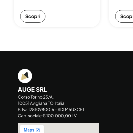
Scopri
Scopr
AUGE SRL
Corso Torino 23/A,
10051 Avigliana TO, Italia
P. Iva 12810980016 – SDI M5UXCR1
Cap. sociale € 100.000,00 I.V.