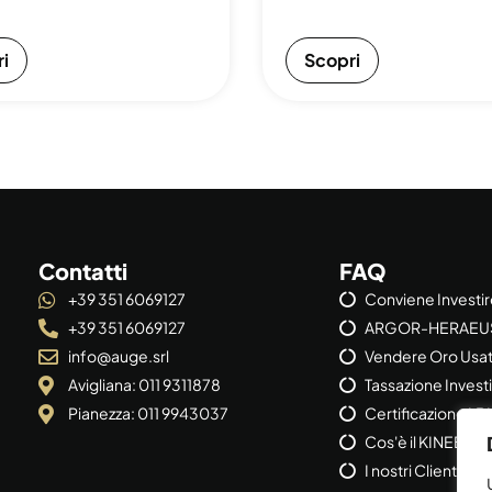
i
Scopri
Contatti
FAQ
+39 351 6069127
Conviene Investi
+39 351 6069127
ARGOR-HERAEU
info@auge.srl
Vendere Oro Usa
Avigliana: 011 9311878
Tassazione Invest
Pianezza: 011 9943037
Certificazione L
Cos'è il KINEBAR
I nostri Clienti