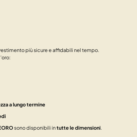
vestimento più sicure e affidabili nel tempo.
d’oro:
zza a lungo termine
edi
EORO
sono disponibili in
tutte le dimensioni
.