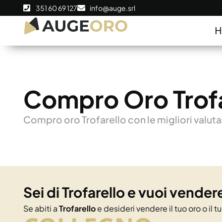
351 60 69 127
info@auge.srl
Compro Oro Trofa
Compro oro Trofarello con le migliori valutaz
Sei di Trofarello e vuoi vendere
Se abiti a
Trofarello
e desideri vendere il tuo oro o il 