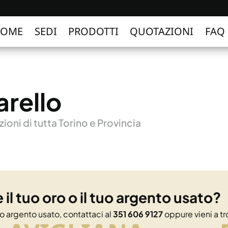
HOME
SEDI
PRODOTTI
QUOTAZIONI
FAQ
rello
ioni di tutta Torino e Provincia
 il tuo oro o il tuo argento usato?
tuo argento usato, contattaci al
351 606 9127
oppure vieni a tr