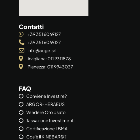
Contatti
+39 351 6069127
+39 351 6069127
info@auge.srl
Avigliana: 011 9311878
Pianezza: 011 9943037
FAQ
Conviene Investire?
ARGOR-HERAEUS
Vendere Oro Usato
Tassazione Investimenti
Certificazione LBMA
Cos'è il KINEBAR©?