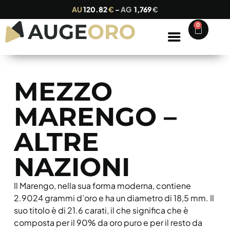
AU
120.82
€
–
AG
1,769
€
0
MEZZO
MARENGO –
ALTRE
NAZIONI
Il Marengo, nella sua forma moderna, contiene
2.9024 grammi d’oro e ha un diametro di 18,5 mm. Il
suo titolo è di 21.6 carati, il che significa che è
composta per il 90% da oro puro e per il resto da