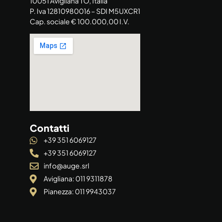
10051 Avigliana TO, Italia
P. Iva 12810980016 – SDI M5UXCR1
Cap. sociale € 100.000,00 I.V.
Contatti
+39 351 6069127
+39 351 6069127
info@auge.srl
Avigliana: 011 9311878
Pianezza: 011 9943037