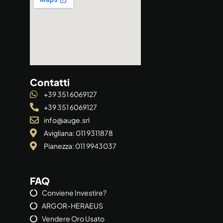
Contatti
+39 351 6069127
+39 351 6069127
info@auge.srl
Avigliana: 011 9311878
Pianezza: 011 9943037
FAQ
Conviene Investire?
ARGOR-HERAEUS
Vendere Oro Usato